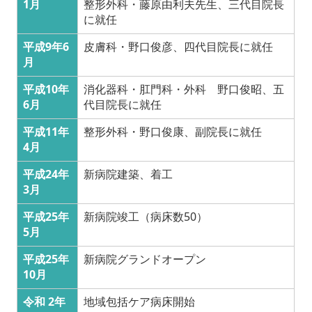
1月
整形外科・藤原由利夫先生、三代目院長
に就任
平成9年6
皮膚科・野口俊彦、四代目院長に就任
月
平成10年
消化器科・肛門科・外科 野口俊昭、五
6月
代目院長に就任
平成11年
整形外科・野口俊康、副院長に就任
4月
平成24年
新病院建築、着工
3月
平成25年
新病院竣工（病床数50）
5月
平成25年
新病院グランドオープン
10月
令和 2年
地域包括ケア病床開始