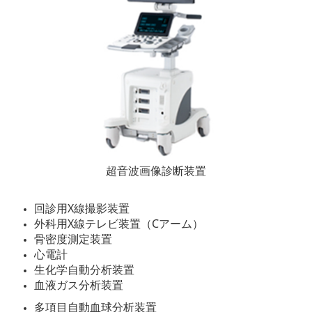
超音波画像診断装置
回診用X線撮影装置
外科用X線テレビ装置（Cアーム）
骨密度測定装置
心電計
生化学自動分析装置
血液ガス分析装置
多項目自動血球分析装置