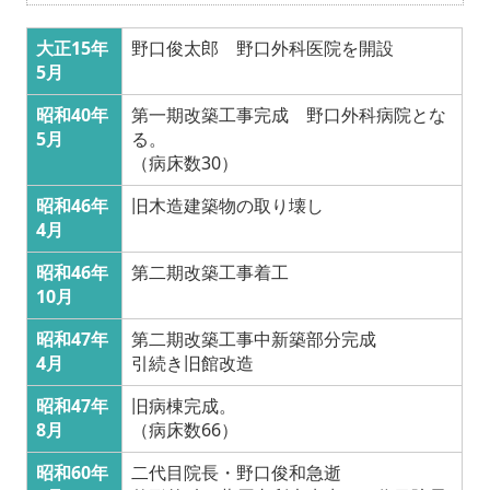
大正15年
野口俊太郎 野口外科医院を開設
5月
昭和40年
第一期改築工事完成 野口外科病院とな
5月
る。
（病床数30）
昭和46年
旧木造建築物の取り壊し
4月
昭和46年
第二期改築工事着工
10月
昭和47年
第二期改築工事中新築部分完成
4月
引続き旧館改造
昭和47年
旧病棟完成。
8月
（病床数66）
昭和60年
二代目院長・野口俊和急逝