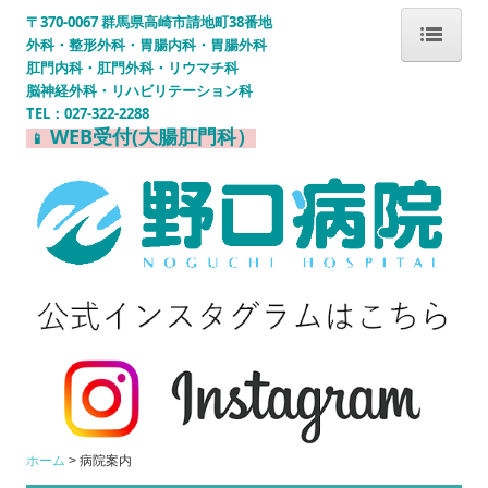
〒370-0067 群馬県高崎市請地町38番地
外科・整形外科・胃腸内科・胃腸外科
肛門内科・肛門外科・リウマチ科
ホーム
脳神経外科・リハビリテーション科
TEL：
027-322-2288
WEB受付(大腸肛門科）
📱
医師紹介
病院案内
外来診療
各診療科のご案内
内視鏡検査の流れ
医療連携室
Wi-Fiサービスのご案内
ホーム
病院案内
WEB受付システム案内