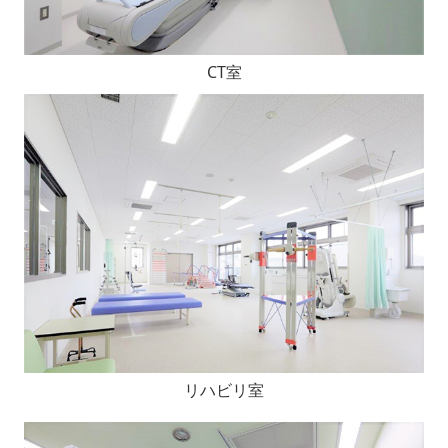
CT室
リハビリ室