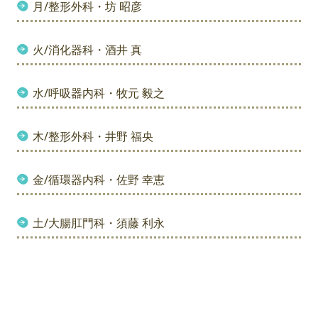
月/整形外科・坊 昭彦
火/消化器科・酒井 真
水/呼吸器内科・牧元 毅之
木/整形外科・井野 福央
金/循環器内科・佐野 幸恵
土/大腸肛門科・須藤 利永