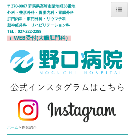
〒370-0067 群馬県高崎市請地町38番地
外科・整形外科・胃腸内科・胃腸外科
肛門内科・肛門外科・リウマチ科
ホーム
脳神経外科・リハビリテーション科
TEL：
027-322-2288
WEB受付(大腸肛門科）
📱
医師紹介
病院案内
外来診療
各診療科のご案内
内視鏡検査の流れ
医療連携室
Wi-Fiサービスのご案内
ホーム
医師紹介
WEB受付システム案内