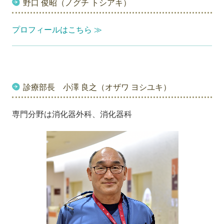
野口 俊昭（ノグチ トシアキ）
プロフィールはこちら ≫
診療部長 小澤 良之（オザワ ヨシユキ）
専門分野は消化器外科、消化器科