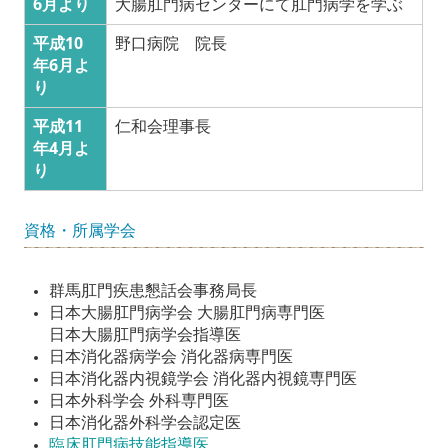
6月より
大腸肛門病センターにて肛門病学を学ぶ
平成10
野口病院 院長
年6月よ
り
平成11
仁和会理事長
年4月よ
り
資格・所属学会
群馬肛門疾患懇話会事務局長
日本大腸肛門病学会
大腸肛門病
専門医
日本大腸肛門病学会
指導医
日本消化器病学会
消化器病
専門医
日本消化器内視鏡学会
消化器内視鏡
専門医
日本外科学会 外科専門医
日本消化器外科学会認定医
臨床肛門病技能指導医