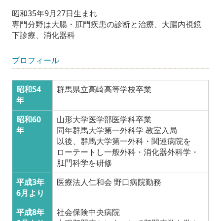
昭和35年9月27日生まれ
専門分野は大腸・肛門疾患の診断と治療、大腸内視鏡
下診療
、消化器科
プロフィール
昭和54
群馬県立高崎高等学校卒業
年
昭和60
山形大学医学部医学科卒業
年
同年群馬大学第一外科学 教室入局
以後、群馬大学第一外科・関連病院を
ローテートし一般外科・消化器外科学・
肛門科学を研修
平成3年
医療法人仁和会 野口病院勤務
6月より
平成8年
社会保険中央病院